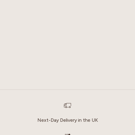
حدِّد الخيارات
🎁 Shoe Tree | Pine Wood
Waffle Crew Sock ⎸
(100% off)
Mocha
السعر بعد الخصم
السعر بعد الخصم
£0.00
£20.00
Next-Day Delivery in the UK